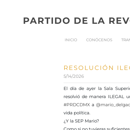
PARTIDO DE LA RE
INICIO
CONÓCENOS
TRA
RESOLUCIÓN ILE
5/14/2026
El día de ayer la Sala Super
resolvió de manera ILEGAL un
#PRDCDMX
a
@mario_delga
vida política.
¿Y la SEP Mario?
Como si no tuvieras suficientes