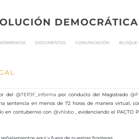
VOLUCIÓN DEMOCRÁTICA
NSPARENCIA
DOCUMENTOS
COMUNICACIÓN
BLOQUE 
GAL
ior del
@TEPJF_informa
por conducto del Magistrado
@FF
a sentencia en menos de 72 horas de manera virtual, co
do
en contubernio con
@vhlobo
, evidenciando el PACTO 
 señalamientos aquí y fuera de nuestras fronteras.