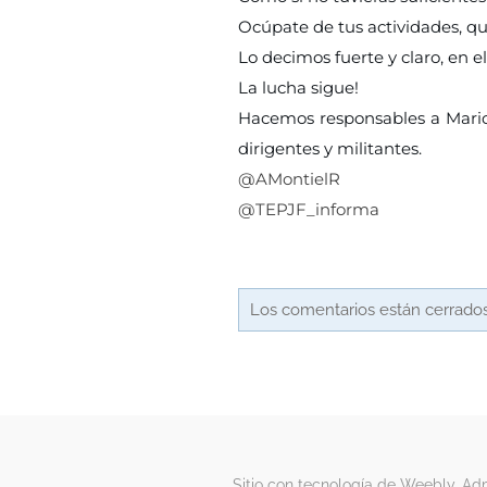
Ocúpate de tus actividades, qu
Lo decimos fuerte y claro, en e
La lucha sigue!
Hacemos responsables a Mario
dirigentes y militantes.
@AMontielR
@TEPJF_informa
Los comentarios están cerrados
Sitio con tecnología de Weebly. Ad