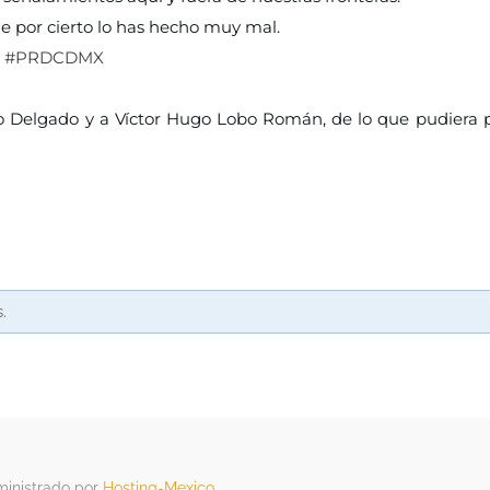
e por cierto lo has hecho muy mal.
l
#PRDCDMX
 Delgado y a Víctor Hugo Lobo Román, de lo que pudiera 
.
ministrado por
Hosting-Mexico